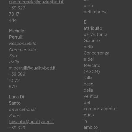
commerciale@qualitybed.it
parte
+39 327
dell’impresa.
78 17
444
È
attribuito
Michele
dall’Autorità
Perrulli
Garante
Responsabile
della
Commerciale
Concorrenza
Sud
e del
Italia
Mercato
m.perrulli@qualitybed.it
(AGCM)
+39 389
sulla
10 72
base
979
della
verifica
Luca Di
del
Santo
comportamento
International
etico
Sales
in
l.disanto@qualitybed.it
ambito
+39 329