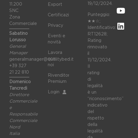
19/12/2024.
11.200
Export
SNC
Punteggio:
Certificazioni
Zona
★★☆;
Commerciale
Privacy
Identificativo:
Sabatino
RT12628;
Eventi e
Lorusso
Rating
novità
General
rinnovato
Lavora
Manager
il
con
generalmanager@qualitybed.it
11/12/2024.
noi
+39 327
II
21 22 810
rating
Rivenditori
di
Premium
Domenico
legalità
Tancredi
Login
è un
Direttore
“riconoscimento”
Commerciale
indicativo
e
del
Responsabile
rispetto
Commerciale
della
Nord
legalità
Italia
da