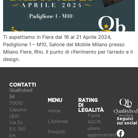
Ti aspettiamo in Fiera dal 16 al 21 Aprile 2024,
Padiglione 1 – M10, Salone del Mobile Milano presso
Milano Fiere, Rho. Il punto di riferimento per l’arredo e il
design.
CONTATTI
Qualitybed
Srl
MENU
RATING
70010
DI
Capurso
LEGALITÀ
Home
Fonte
(BA)
Seguici
L’Azienda
AGCM,
Via Ex
sui social
ultimo
S.S. 100
Prodotti
aggiornamento
km