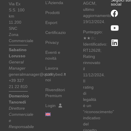
L’Azienda
AGCM,
Via Ex
social
ultimo
S.S. 100
Prodotti
aggiornamento
km
19/12/2024.
11.200
Export
SNC
Punteggio:
Certificazioni
Zona
★★☆;
Commerciale
Privacy
Identificativo:
Sabatino
RT12628;
Eventi e
Lorusso
Rating
novità
General
rinnovato
Lavora
Manager
il
con
generalmanager@qualitybed.it
11/12/2024.
noi
+39 327
II
21 22 810
rating
Rivenditori
di
Premium
Domenico
legalità
Tancredi
Login
è un
Direttore
“riconoscimento”
Commerciale
indicativo
e
del
Responsabile
rispetto