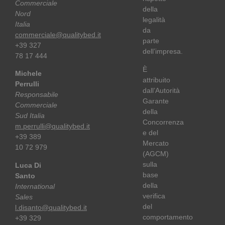
Commerciale
della
Nord
legalità
Italia
da
commerciale@qualitybed.it
parte
+39 327
dell’impresa.
78 17 444
È
Michele
attribuito
Perrulli
dall’Autorità
Responsabile
Garante
Commerciale
della
Sud Italia
Concorrenza
m.perrulli@qualitybed.it
e del
+39 389
Mercato
10 72 979
(AGCM)
sulla
Luca Di
base
Santo
della
International
verifica
Sales
del
l.disanto@qualitybed.it
comportamento
+39 329