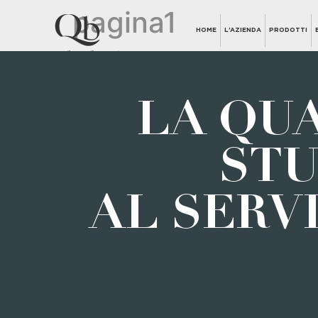
pagina1
HOME
L’AZIENDA
PRODOTTI
LA QUA
STU
AL SERV