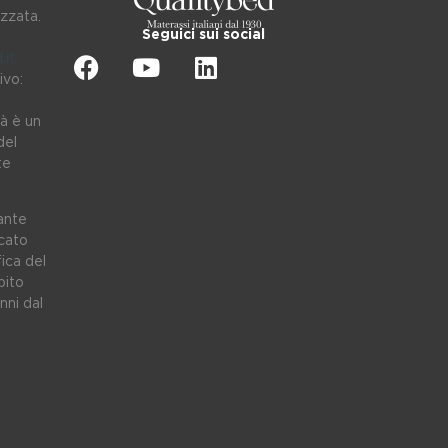
izzata.
Seguici sui social
.it
ivo:
tà è un
del
te
rante
cato
ica del
bito
nni dal