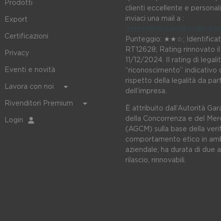
Prodotti
clienti eccellente e personal
inviaci una mail a :
Export
generalmanager@qualitybed
Certificazioni
Punteggio: ★★☆; Identificat
RT12628; Rating rinnovato il
Privacy
11/12/2024. II rating di legali
Eventi e novità
“riconoscimento” indicativo 
rispetto della legalità da par
Lavora con noi
dell’impresa.
Rivenditori Premium
È attribuito dall’Autorità Ga
della Concorrenza e del Mer
Login
(AGCM) sulla base della verif
comportamento etico in am
aziendale; ha durata di due a
rilascio, rinnovabili.