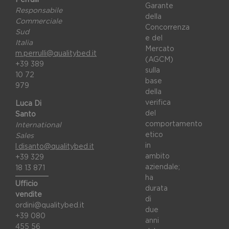
Garante
Responsabile
della
Commerciale
Concorrenza
Sud
e del
Italia
Mercato
m.perrulli@qualitybed.it
(AGCM)
+39 389
sulla
10 72
base
979
della
verifica
Luca Di
del
Santo
comportamento
International
etico
Sales
in
l.disanto@qualitybed.it
ambito
+39 329
aziendale;
18 13 871
ha
Ufficio
durata
vendite
di
ordini@qualitybed.it
due
+39 080
anni
455 56