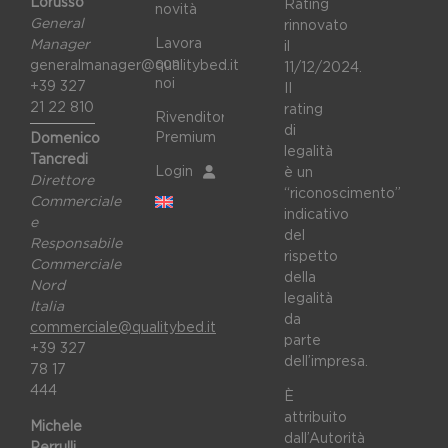
Lorusso
Rating
novità
General
rinnovato
Lavora
Manager
il
con
generalmanager@qualitybed.it
11/12/2024.
noi
+39 327
II
21 22 810
rating
Rivenditori
di
Premium
Domenico
legalità
Tancredi
Login
è un
Direttore
“riconoscimento”
Commerciale
indicativo
e
del
Responsabile
rispetto
Commerciale
della
Nord
legalità
Italia
da
commerciale@qualitybed.it
parte
+39 327
dell’impresa.
78 17
444
È
attribuito
Michele
dall’Autorità
Perrulli