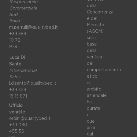
Responsabile
della
Commerciale
Concorrenza
Sud
e del
Italia
Mercato
m.perrulli@qualitybed.it
(AGCM)
+39 389
sulla
10 72
base
979
della
verifica
Luca Di
del
Santo
comportamento
International
etico
Sales
in
l.disanto@qualitybed.it
ambito
+39 329
aziendale;
18 13 871
ha
Ufficio
durata
vendite
di
ordini@qualitybed.it
due
+39 080
anni
455 56
dal