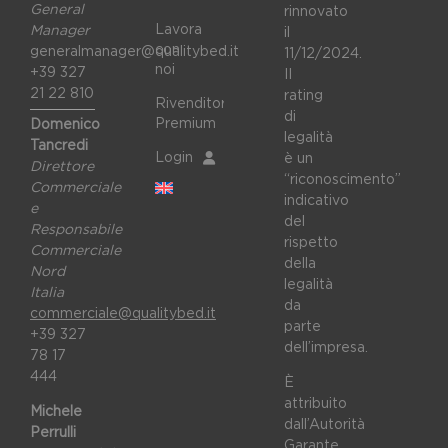
General
rinnovato
Lavora
Manager
il
con
generalmanager@qualitybed.it
11/12/2024.
noi
+39 327
II
21 22 810
rating
Rivenditori
di
Premium
Domenico
legalità
Tancredi
Login
è un
Direttore
“riconoscimento”
Commerciale
indicativo
e
del
Responsabile
rispetto
Commerciale
della
Nord
legalità
Italia
da
commerciale@qualitybed.it
parte
+39 327
dell’impresa.
78 17
444
È
attribuito
Michele
dall’Autorità
Perrulli
Garante