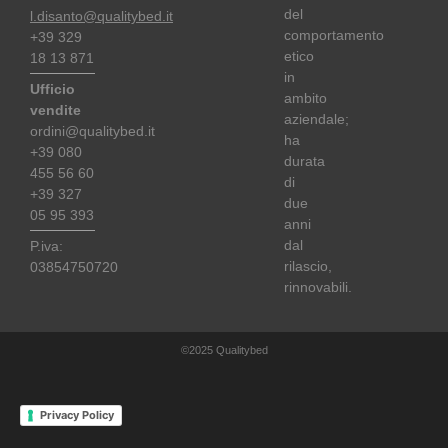
del
l.disanto@qualitybed.it
comportamento
+39 329
etico
18 13 871
in
Ufficio
ambito
vendite
aziendale;
ordini@qualitybed.it
ha
+39 080
durata
455 56 60
di
+39 327
due
05 95 393
anni
dal
P.iva:
rilascio,
03854750720
rinnovabili.
©2025 Qualitybed
Privacy Policy