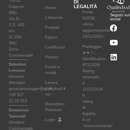
70010
DI
Capurso
LEGALITÀ
Home
Fonte
(BA)
Seguici sui
L’Azienda
AGCM,
Via Ex
social
ultimo
S.S. 100
Prodotti
aggiornamento
km
19/12/2024.
11.200
Export
SNC
Punteggio:
Certificazioni
Zona
★★☆;
Commerciale
Privacy
Identificativo:
Sabatino
RT12628;
Eventi e
Lorusso
Rating
novità
General
rinnovato
Lavora
Manager
il
con
generalmanager@qualitybed.it
11/12/2024.
noi
+39 327
II
21 22 810
rating
Rivenditori
di
Premium
Domenico
legalità
Tancredi
Login
è un
Direttore
“riconoscimento”
Commerciale