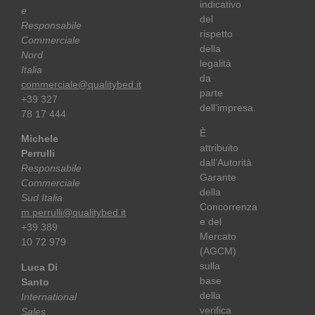
indicativo
e
del
Responsabile
rispetto
Commerciale
della
Nord
legalità
Italia
da
commerciale@qualitybed.it
parte
+39 327
dell’impresa.
78 17 444
È
Michele
attribuito
Perrulli
dall’Autorità
Responsabile
Garante
Commerciale
della
Sud Italia
Concorrenza
m.perrulli@qualitybed.it
e del
+39 389
Mercato
10 72 979
(AGCM)
sulla
Luca Di
base
Santo
della
International
verifica
Sales