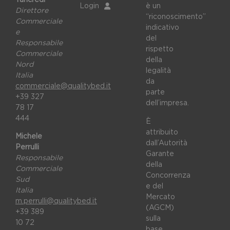
Login
è un
Direttore
“riconoscimento”
Commerciale
indicativo
e
del
Responsabile
rispetto
Commerciale
della
Nord
legalità
Italia
da
commerciale@qualitybed.it
parte
+39 327
dell’impresa.
78 17
444
È
attribuito
Michele
dall’Autorità
Perrulli
Garante
Responsabile
della
Commerciale
Concorrenza
Sud
e del
Italia
Mercato
m.perrulli@qualitybed.it
(AGCM)
+39 389
sulla
10 72
base