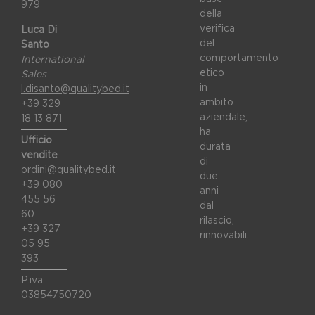
979
della
verifica
Luca Di
del
Santo
comportamento
International
etico
Sales
in
l.disanto@qualitybed.it
ambito
+39 329
aziendale;
18 13 871
ha
Ufficio
durata
vendite
di
ordini@qualitybed.it
due
+39 080
anni
455 56
dal
60
rilascio,
+39 327
rinnovabili.
05 95
393
P.iva:
03854750720