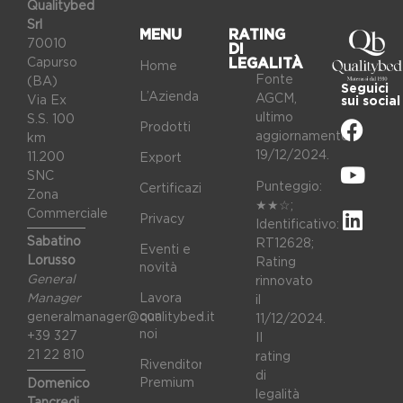
Qualitybed
Srl
MENU
RATING
70010
DI
Capurso
LEGALITÀ
Home
Fonte
(BA)
Seguici
L’Azienda
AGCM,
Via Ex
sui social
ultimo
S.S. 100
Prodotti
aggiornamento
km
19/12/2024.
11.200
Export
SNC
Punteggio:
Certificazioni
Zona
★★☆;
Commerciale
Privacy
Identificativo:
Sabatino
RT12628;
Eventi e
Lorusso
Rating
novità
General
rinnovato
Lavora
Manager
il
con
generalmanager@qualitybed.it
11/12/2024.
noi
+39 327
II
21 22 810
rating
Rivenditori
di
Premium
Domenico
legalità
Tancredi