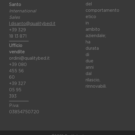
del
Santo
comportamento
International
etico
Sales
in
l.disanto@qualitybed.it
ambito
+39 329
aziendale;
18 13 871
ha
Ufficio
durata
vendite
di
ordini@qualitybed.it
due
+39 080
anni
455 56
dal
60
rilascio,
+39 327
rinnovabili.
05 95
393
P.iva:
03854750720