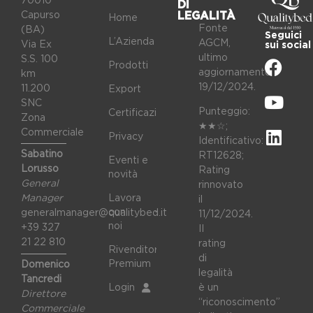
70010
DI
Capurso
LEGALITÀ
Home
Fonte
(BA)
Seguici
L’Azienda
AGCM,
Via Ex
sui social
ultimo
S.S. 100
Prodotti
aggiornamento
km
19/12/2024.
11.200
Export
SNC
Punteggio:
Certificazioni
Zona
★★☆;
Commerciale
Privacy
Identificativo:
Sabatino
RT12628;
Eventi e
Lorusso
Rating
novità
General
rinnovato
Lavora
Manager
il
con
generalmanager@qualitybed.it
11/12/2024.
noi
+39 327
II
21 22 810
rating
Rivenditori
di
Premium
Domenico
legalità
Tancredi
Login
è un
Direttore
“riconoscimento”
Commerciale