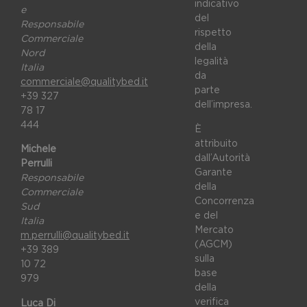
indicativo
e
del
Responsabile
rispetto
Commerciale
della
Nord
legalità
Italia
da
commerciale@qualitybed.it
parte
+39 327
dell’impresa.
78 17
444
È
attribuito
Michele
dall’Autorità
Perrulli
Garante
Responsabile
della
Commerciale
Concorrenza
Sud
e del
Italia
Mercato
m.perrulli@qualitybed.it
(AGCM)
+39 389
sulla
10 72
base
979
della
verifica
Luca Di