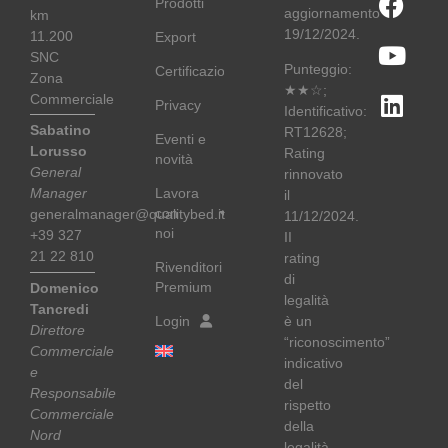
Prodotti
aggiornamento
km
19/12/2024.
11.200
Export
SNC
Punteggio:
Certificazioni
Zona
★★☆;
Commerciale
Privacy
Identificativo:
Sabatino
RT12628;
Eventi e
Lorusso
Rating
novità
General
rinnovato
Lavora
Manager
il
con
generalmanager@qualitybed.it
11/12/2024.
noi
+39 327
II
21 22 810
rating
Rivenditori
di
Premium
Domenico
legalità
Tancredi
Login
è un
Direttore
“riconoscimento”
Commerciale
indicativo
e
del
Responsabile
rispetto
Commerciale
della
Nord
legalità