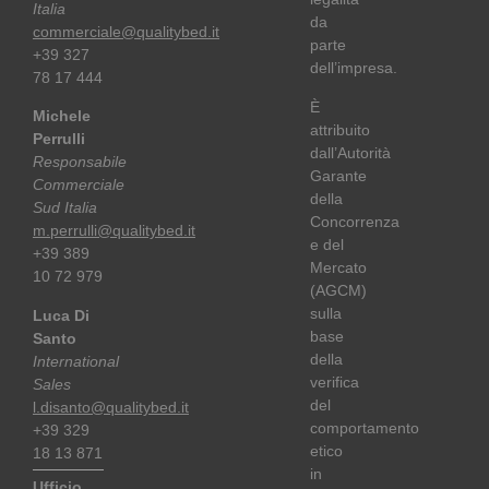
Italia
da
commerciale@qualitybed.it
parte
+39 327
dell’impresa.
78 17 444
È
Michele
attribuito
Perrulli
dall’Autorità
Responsabile
Garante
Commerciale
della
Sud Italia
Concorrenza
m.perrulli@qualitybed.it
e del
+39 389
Mercato
10 72 979
(AGCM)
sulla
Luca Di
base
Santo
della
International
verifica
Sales
del
l.disanto@qualitybed.it
comportamento
+39 329
etico
18 13 871
in
Ufficio